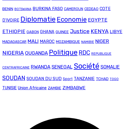
BURKINA FASO
COTE
BENIN
CAMEROUN
CEDEAO
BOTSWANA
Diplomatie
Economie
EGYPTE
D'IVOIRE
Justice
KENYA
ETHIOPIE
LIBYE
GHANA
GABON
GUINEE
MALI
NIGER
MAROC
MADAGASCAR
MOZAMBIQUE
NAMIBIE
Politique
RDC
NIGERIA
OUGANDA
REPUBLIQUE
Société
RWANDA
SENEGAL
SOMALIE
CENTRAFRICAINE
SOUDAN
SOUDAN DU SUD
TANZANIE
TCHAD
Sport
TOGO
Union Africaine
ZIMBABWE
TUNISIE
ZAMBIE