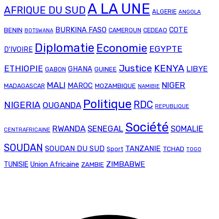
A LA UNE
AFRIQUE DU SUD
ALGERIE
ANGOLA
BURKINA FASO
COTE
BENIN
CAMEROUN
CEDEAO
BOTSWANA
Diplomatie
Economie
EGYPTE
D'IVOIRE
Justice
KENYA
ETHIOPIE
LIBYE
GHANA
GABON
GUINEE
MALI
NIGER
MAROC
MADAGASCAR
MOZAMBIQUE
NAMIBIE
Politique
RDC
NIGERIA
OUGANDA
REPUBLIQUE
Société
RWANDA
SENEGAL
SOMALIE
CENTRAFRICAINE
SOUDAN
SOUDAN DU SUD
TANZANIE
TCHAD
Sport
TOGO
Union Africaine
ZIMBABWE
TUNISIE
ZAMBIE