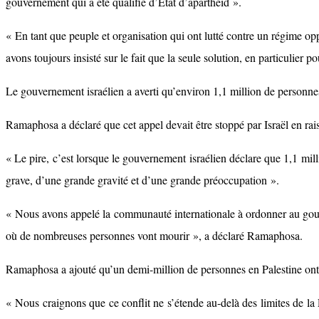
gouvernement qui a été qualifié d’État d’apartheid ».
« En tant que peuple et organisation qui ont lutté contre un régime op
avons toujours insisté sur le fait que la seule solution, en particulie
Le gouvernement israélien a averti qu’environ 1,1 million de personnes 
Ramaphosa a déclaré que cet appel devait être stoppé par Israël en rai
« Le pire, c’est lorsque le gouvernement israélien déclare que 1,1 mil
grave, d’une grande gravité et d’une grande préoccupation ».
« Nous avons appelé la communauté internationale à ordonner au gouver
où de nombreuses personnes vont mourir », a déclaré Ramaphosa.
Ramaphosa a ajouté qu’un demi-million de personnes en Palestine ont
« Nous craignons que ce conflit ne s’étende au-delà des limites de la