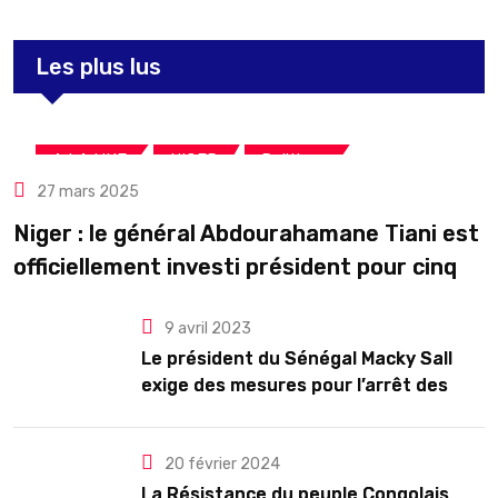
Les plus lus
,
,
A LA UNE
NIGER
Politique
27 mars 2025
Niger : le général Abdourahamane Tiani est
officiellement investi président pour cinq
ans renouvelables
9 avril 2023
Le président du Sénégal Macky Sall
exige des mesures pour l’arrêt des
troubles
20 février 2024
La Résistance du peuple Congolais