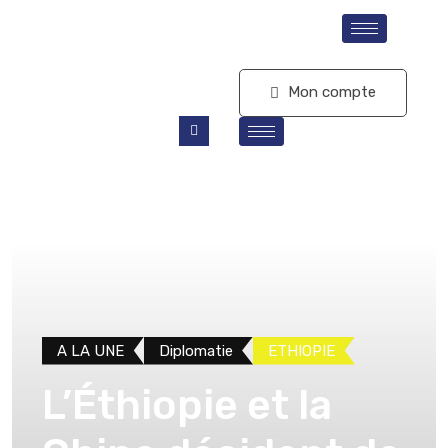
S'abonner
Mon compte
A LA UNE
Diplomatie
ETHIOPIE
L’Éthiopie et la