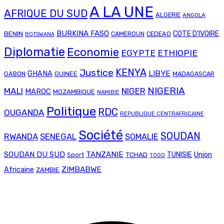
A LA UNE
AFRIQUE DU SUD
ALGERIE
ANGOLA
BURKINA FASO
COTE D'IVOIRE
BENIN
CAMEROUN
CEDEAO
BOTSWANA
Diplomatie
Economie
EGYPTE
ETHIOPIE
Justice
KENYA
LIBYE
GHANA
GABON
GUINEE
MADAGASCAR
NIGERIA
MALI
NIGER
MAROC
MOZAMBIQUE
NAMIBIE
Politique
RDC
OUGANDA
REPUBLIQUE CENTRAFRICAINE
Société
SOUDAN
RWANDA
SENEGAL
SOMALIE
SOUDAN DU SUD
TANZANIE
Union
TCHAD
TUNISIE
Sport
TOGO
ZIMBABWE
Africaine
ZAMBIE