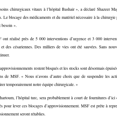
s soins chirurgicaux vitaux à l’hôpital Bashair », a déclaré Shazeer Ma
. Le blocage des médicaments et du matériel nécessaire à la chirurgie 
t besoin ».
 ont réalisé près de 5 000 interventions d’urgence et 3 000 interven
e et des césariennes. Des milliers de vies ont été sauvées. Sans nou
inuer.
es approvisionnements restent bloqués et les stocks sont désormais épuisés
ns de MSF. « Nous n’avons d’autre choix que de suspendre les acti
etirer temporairement notre équipe chirurgicale. »
rtoum, l’hôpital turc, sera probablement à court de fournitures d’ici
és pour lever ces blocages d’approvisionnement. MSF est prête à repr
isionnement seront rétablies.