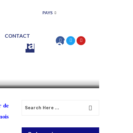
PAYS
érations
CONTACT
 de matériel
r de
mois