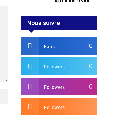
Africains : Paul
Kagame tente de
redorer le blason
Nous suivre
0
Fans
0
Followers
0
Followers
Followers
3,260
Post