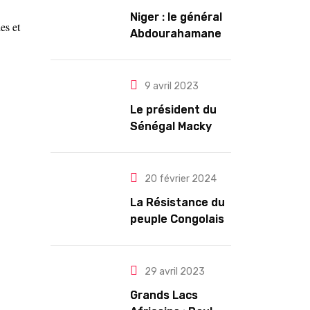
Niger : le général
es et
Abdourahamane
Tiani est
officiellement
investi président
9 avril 2023
pour cinq ans
Le président du
renouvelables
Sénégal Macky
Sall exige des
mesures pour
l’arrêt des
20 février 2024
troubles
La Résistance du
peuple Congolais
contre l’agression
du M23 soutenu
par le Rwanda
29 avril 2023
Grands Lacs