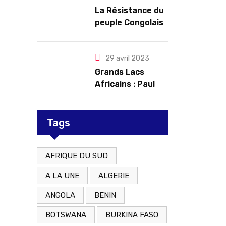
troubles
La Résistance du
peuple Congolais
contre l’agression
du M23 soutenu
par le Rwanda
29 avril 2023
Grands Lacs
Africains : Paul
Kagame tente de
redorer le blason
Tags
AFRIQUE DU SUD
A LA UNE
ALGERIE
ANGOLA
BENIN
BOTSWANA
BURKINA FASO