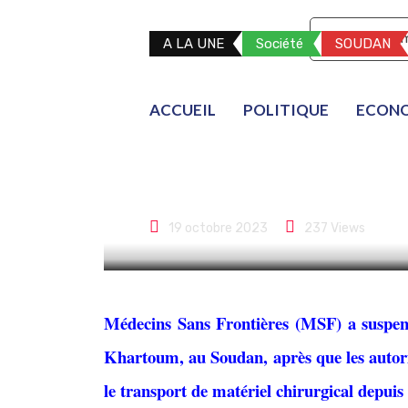
S'abonner
Mon co
A LA UNE
Société
SOUDAN
Un hôpital de
ACCUEIL
POLITIQUE
ECON
chirurgicales 
par les autori
19 octobre 2023
237
Views
Médecins Sans Frontières (MSF) a suspendu
Khartoum, au Soudan, après que les autori
le transport de matériel chirurgical depu