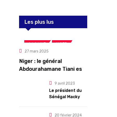
Les plus lus
,
,
A LA UNE
NIGER
27 mars 2025
Politique
Niger : le général
Abdourahamane Tiani est
officiellement investi
9 avril 2023
président pour cinq ans
Le président du
renouvelables
Sénégal Macky
Sall exige des
mesures pour
l’arrêt des
20 février 2024