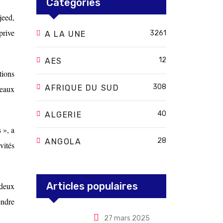
Categories
jeed,
prive
3261
A LA UNE
12
AES
tions
308
AFRIQUE DU SUD
veaux
40
ALGERIE
 », a
28
ANGOLA
vités
Articles populaires
 deux
endre
27 mars 2025