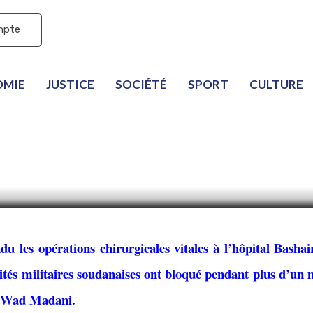
mpte
 Khartoum privé des op
OMIE
JUSTICE
SOCIÉTÉ
SPORT
CULTURE
d’MSF suite au blocage
tés soudanaises
 les opérations chirurgicales vitales à l’hôpital Bashai
tés militaires soudanaises ont bloqué pendant plus d’un 
is Wad Madani.