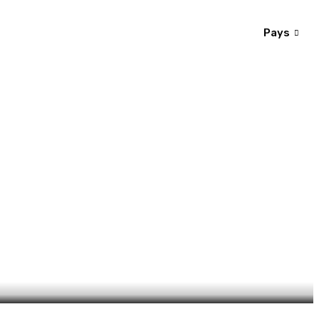
Pays
tre l’ancien chef de