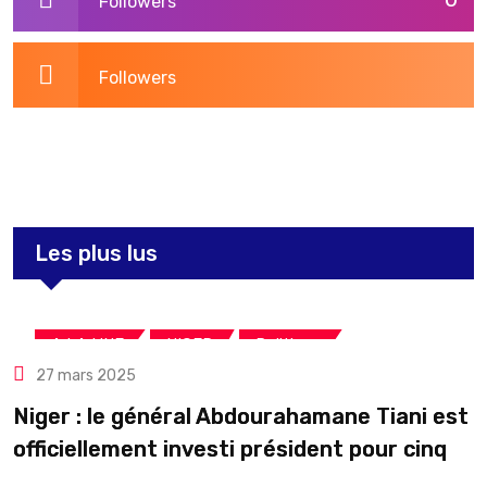
Followers
Followers
3,275
Post
Les plus lus
,
,
A LA UNE
NIGER
Politique
27 mars 2025
Niger : le général Abdourahamane Tiani est
officiellement investi président pour cinq
ans renouvelables