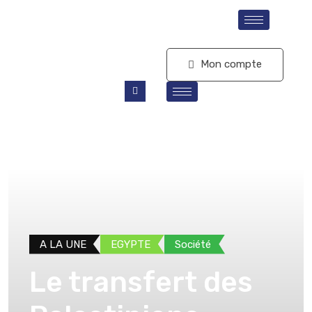
S'abonner
Mon compte
A LA UNE
EGYPTE
Société
Le transfert des