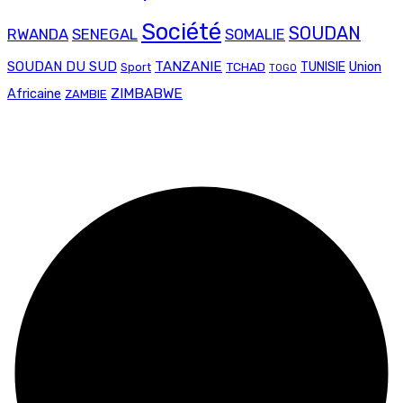
Société
SOUDAN
RWANDA
SENEGAL
SOMALIE
SOUDAN DU SUD
TANZANIE
Union
TCHAD
TUNISIE
Sport
TOGO
ZIMBABWE
Africaine
ZAMBIE