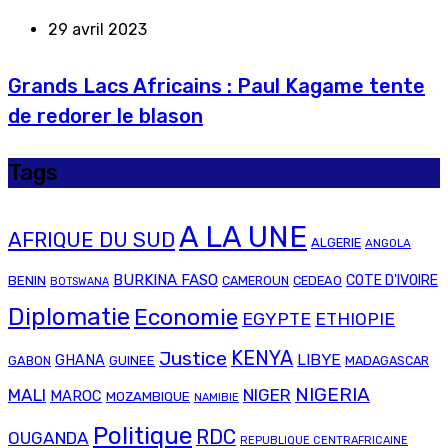
29 avril 2023
Grands Lacs Africains : Paul Kagame tente
de redorer le blason
Tags
A LA UNE
AFRIQUE DU SUD
ALGERIE
ANGOLA
BURKINA FASO
COTE D'IVOIRE
BENIN
CAMEROUN
CEDEAO
BOTSWANA
Diplomatie
Economie
EGYPTE
ETHIOPIE
Justice
KENYA
LIBYE
GHANA
GABON
GUINEE
MADAGASCAR
NIGERIA
MALI
NIGER
MAROC
MOZAMBIQUE
NAMIBIE
Politique
RDC
OUGANDA
REPUBLIQUE CENTRAFRICAINE