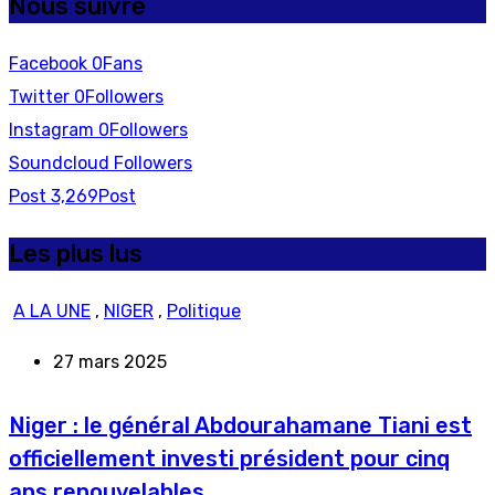
Nous suivre
Facebook
0
Fans
Twitter
0
Followers
Instagram
0
Followers
Soundcloud
Followers
Post
3,269
Post
Les plus lus
A LA UNE
,
NIGER
,
Politique
27 mars 2025
Niger : le général Abdourahamane Tiani est
officiellement investi président pour cinq
ans renouvelables