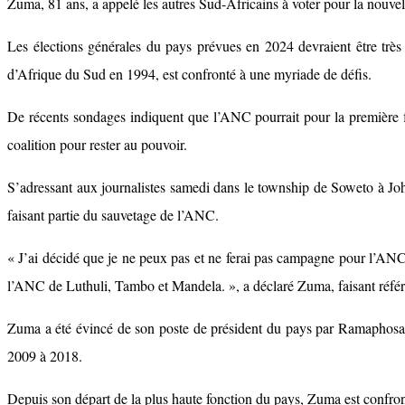
Zuma, 81 ans, a appelé les autres Sud-Africains à voter pour la nouve
Les élections générales du pays prévues en 2024 devraient être trè
d’Afrique du Sud en 1994, est confronté à une myriade de défis.
De récents sondages indiquent que l’ANC pourrait pour la première fo
coalition pour rester au pouvoir.
S’adressant aux journalistes samedi dans le township de Soweto à J
faisant partie du sauvetage de l’ANC.
« J’ai décidé que je ne peux pas et ne ferai pas campagne pour l’A
l’ANC de Luthuli, Tambo et Mandela. », a déclaré Zuma, faisant réfé
Zuma a été évincé de son poste de président du pays par Ramaphosa e
2009 à 2018.
Depuis son départ de la plus haute fonction du pays, Zuma est confront