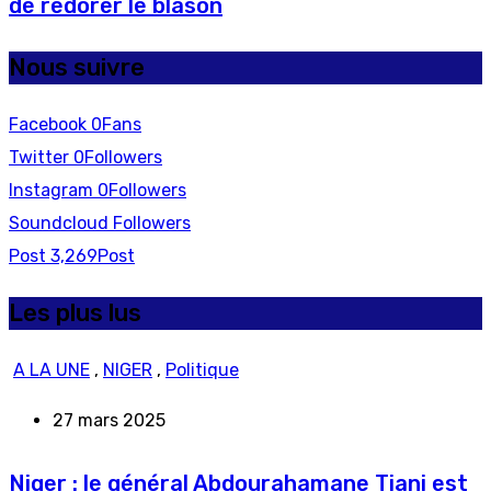
de redorer le blason
Nous suivre
Facebook
0
Fans
Twitter
0
Followers
Instagram
0
Followers
Soundcloud
Followers
Post
3,269
Post
Les plus lus
A LA UNE
,
NIGER
,
Politique
27 mars 2025
Niger : le général Abdourahamane Tiani est