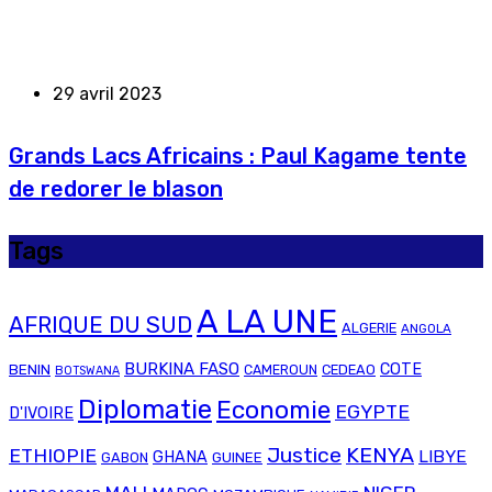
29 avril 2023
Grands Lacs Africains : Paul Kagame tente
de redorer le blason
Tags
A LA UNE
AFRIQUE DU SUD
ALGERIE
ANGOLA
BURKINA FASO
COTE
BENIN
CAMEROUN
CEDEAO
BOTSWANA
Diplomatie
Economie
EGYPTE
D'IVOIRE
Justice
KENYA
ETHIOPIE
LIBYE
GHANA
GABON
GUINEE