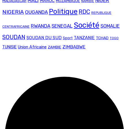
MALI
NIGER
MAROC
MADAGASCAR
MOZAMBIQUE
NAMIBIE
Politique
RDC
NIGERIA
OUGANDA
REPUBLIQUE
Société
RWANDA
SENEGAL
SOMALIE
CENTRAFRICAINE
SOUDAN
SOUDAN DU SUD
TANZANIE
TCHAD
Sport
TOGO
Union Africaine
ZIMBABWE
TUNISIE
ZAMBIE