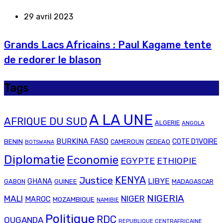
29 avril 2023
Grands Lacs Africains : Paul Kagame tente
de redorer le blason
Tags
A LA UNE
AFRIQUE DU SUD
ALGERIE
ANGOLA
BURKINA FASO
COTE D'IVOIRE
BENIN
CAMEROUN
CEDEAO
BOTSWANA
Diplomatie
Economie
EGYPTE
ETHIOPIE
Justice
KENYA
LIBYE
GHANA
GABON
GUINEE
MADAGASCAR
NIGERIA
MALI
NIGER
MAROC
MOZAMBIQUE
NAMIBIE
Politique
RDC
OUGANDA
REPUBLIQUE CENTRAFRICAINE