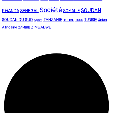
Société
SOUDAN
RWANDA
SENEGAL
SOMALIE
SOUDAN DU SUD
TANZANIE
Union
TCHAD
TUNISIE
Sport
TOGO
ZIMBABWE
Africaine
ZAMBIE