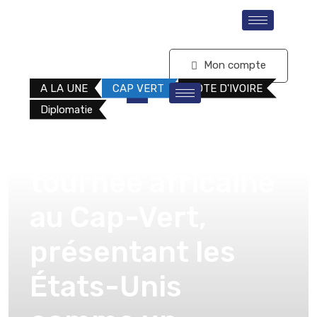
S'abonner
Mon compte
A LA UNE
CAP VERT
COTE D'IVOIRE
Diplomatie
Blinken entame sa
tournée africaine
au Cap-Vert,
présentant les
États-Unis