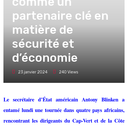
comme un
partenaire clé en
matière de
sécurité et
d’économie
23 janvier 2024
240
Views
Le secrétaire d’État américain Antony Blinken a
entamé lundi une tournée dans quatre pays africains,
rencontrant les dirigeants du Cap-Vert et de la Côte