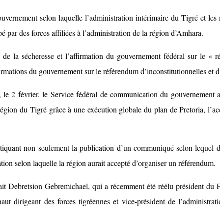
gouvernement selon laquelle l’administration intérimaire du Tigré et le
é par des forces affiliées à l’administration de la région d’Amhara.
vité de la sécheresse et l’affirmation du gouvernement fédéral sur le 
ffirmations du gouvernement sur le référendum d’inconstitutionnelles et d
le 2 février, le Service fédéral de communication du gouvernement a p
région du Tigré grâce à une exécution globale du plan de Pretoria, l’a
critiquant non seulement la publication d’un communiqué selon lequel 
mation selon laquelle la région aurait accepté d’organiser un référendum.
it Debretsion Gebremichael, qui a récemment été réélu président du Fr
t dirigeant des forces tigréennes et vice-président de l’administrat