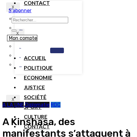
CONTACT
X
S'abonner
TOGO
BENIN
CAMEROUN
X
Mon compte
COTE D’IVOIRE
GABON
ACCUEIL
MALI
POLITIQUE
SENEGAL
ECONOMIE
JUSTICE
SOCIÉTÉ
X
A LA UNE
Diplomatie
RDC
SPORT
CULTURE
A Kinshasa, des
CONTACT
manifestants s’attaquent à