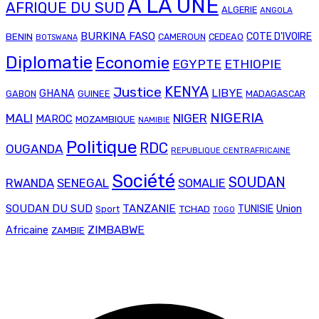
A LA UNE
AFRIQUE DU SUD
ALGERIE
ANGOLA
BURKINA FASO
COTE D'IVOIRE
BENIN
CAMEROUN
CEDEAO
BOTSWANA
Diplomatie
Economie
EGYPTE
ETHIOPIE
Justice
KENYA
LIBYE
GHANA
GABON
GUINEE
MADAGASCAR
NIGERIA
MALI
NIGER
MAROC
MOZAMBIQUE
NAMIBIE
Politique
RDC
OUGANDA
REPUBLIQUE CENTRAFRICAINE
Société
SOUDAN
RWANDA
SENEGAL
SOMALIE
SOUDAN DU SUD
TANZANIE
Union
TCHAD
TUNISIE
Sport
TOGO
ZIMBABWE
Africaine
ZAMBIE