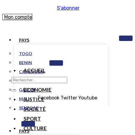
S'abonner
Mon compte
PAYS
TOGO
BENIN
ACCUEIL
CAMEROUN
POLITIQUE
COTE D’IVOIRE
ECONOMIE
GABON
Facebook
Twitter
Youtube
MALI
JUSTICE
SENEGAL
SOCIÉTÉ
SPORT
CULTURE
PAYS