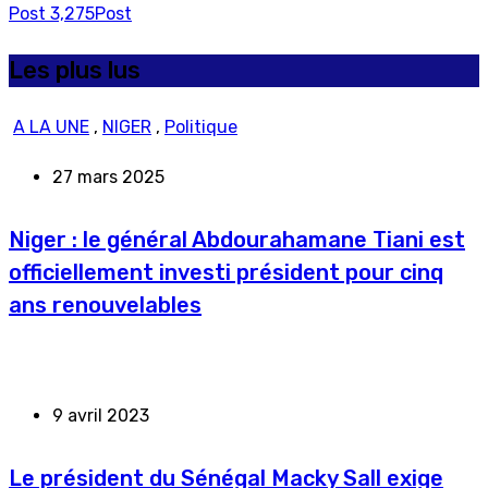
Post
3,275
Post
Les plus lus
A LA UNE
,
NIGER
,
Politique
27 mars 2025
Niger : le général Abdourahamane Tiani est
officiellement investi président pour cinq
ans renouvelables
9 avril 2023
Le président du Sénégal Macky Sall exige