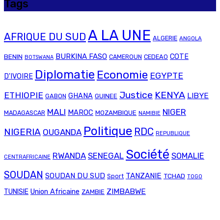
Tags
A LA UNE
AFRIQUE DU SUD
ALGERIE
ANGOLA
BURKINA FASO
COTE
BENIN
CAMEROUN
CEDEAO
BOTSWANA
Diplomatie
Economie
EGYPTE
D'IVOIRE
Justice
KENYA
ETHIOPIE
LIBYE
GHANA
GABON
GUINEE
MALI
NIGER
MAROC
MADAGASCAR
MOZAMBIQUE
NAMIBIE
Politique
RDC
NIGERIA
OUGANDA
REPUBLIQUE
Société
RWANDA
SENEGAL
SOMALIE
CENTRAFRICAINE
SOUDAN
SOUDAN DU SUD
TANZANIE
TCHAD
Sport
TOGO
Union Africaine
ZIMBABWE
TUNISIE
ZAMBIE