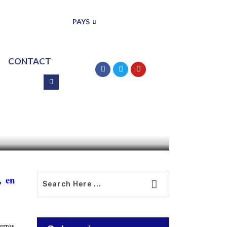
PAYS
CONTACT
ité
ne
, en
erres