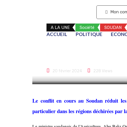
S'abonner
Mon co
A LA UNE
Société
SOUDAN
ACCUEIL
POLITIQUE
ECON
La guerre au 
alimentaire et
20 février 2024
228
Views
Le conflit en cours au Soudan réduit les 
particulier dans les régions déchirées par l
Le ministre soudanais de l’Agriculture, Abu Bakr Ome