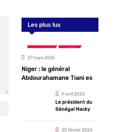
Les plus lus
,
,
A LA UNE
NIGER
27 mars 2025
Politique
Niger : le général
Abdourahamane Tiani est
officiellement investi
9 avril 2023
président pour cinq ans
Le président du
renouvelables
Sénégal Macky
Sall exige des
mesures pour
l’arrêt des
20 février 2024