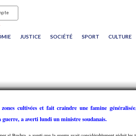
mpte
OMIE
JUSTICE
SOCIÉTÉ
SPORT
CULTURE
Soudan menace la sécur
 fait craindre une fami
zones cultivées et fait craindre une famine généralisée
a guerre, a averti lundi un ministre soudanais.
r al-Bushra, a averti que la guerre avait considérablement réduit les t