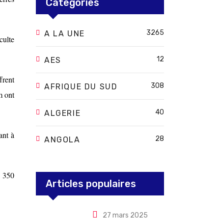
Categories
3265
A LA UNE
culte
12
AES
frent
308
AFRIQUE DU SUD
m ont
40
ALGERIE
ant à
28
ANGOLA
e 350
Articles populaires
27 mars 2025