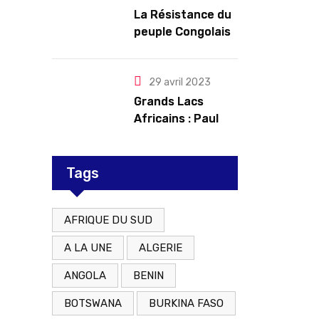
troubles
La Résistance du
peuple Congolais
contre l’agression
du M23 soutenu
par le Rwanda
29 avril 2023
Grands Lacs
Africains : Paul
Kagame tente de
redorer le blason
Tags
AFRIQUE DU SUD
A LA UNE
ALGERIE
ANGOLA
BENIN
BOTSWANA
BURKINA FASO