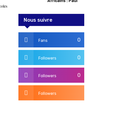
Africains : Paul
coles
Kagame tente de
redorer le blason
Nous suivre
0
Fans
0
Followers
0
Followers
Followers
3,264
Post