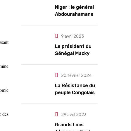
Niger : le général
Abdourahamane
Tiani est
officiellement
investi président
9 avril 2023
ssant
pour cinq ans
Le président du
renouvelables
Sénégal Macky
Sall exige des
amine
mesures pour
l’arrêt des
20 février 2024
troubles
La Résistance du
nomie
peuple Congolais
contre l’agression
du M23 soutenu
t des
par le Rwanda
29 avril 2023
Grands Lacs