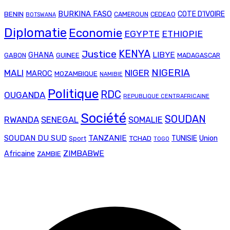
BURKINA FASO
COTE D'IVOIRE
BENIN
CAMEROUN
CEDEAO
BOTSWANA
Diplomatie
Economie
EGYPTE
ETHIOPIE
Justice
KENYA
LIBYE
GHANA
GABON
GUINEE
MADAGASCAR
NIGERIA
MALI
NIGER
MAROC
MOZAMBIQUE
NAMIBIE
Politique
RDC
OUGANDA
REPUBLIQUE CENTRAFRICAINE
Société
SOUDAN
RWANDA
SENEGAL
SOMALIE
SOUDAN DU SUD
TANZANIE
Union
TCHAD
TUNISIE
Sport
TOGO
ZIMBABWE
Africaine
ZAMBIE