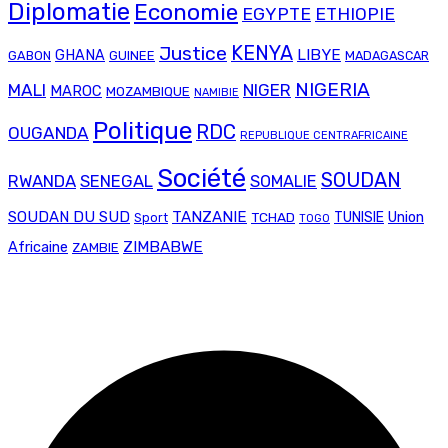
Diplomatie
Economie
EGYPTE
ETHIOPIE
Justice
KENYA
LIBYE
GHANA
GABON
GUINEE
MADAGASCAR
NIGERIA
MALI
NIGER
MAROC
MOZAMBIQUE
NAMIBIE
Politique
RDC
OUGANDA
REPUBLIQUE CENTRAFRICAINE
Société
SOUDAN
RWANDA
SENEGAL
SOMALIE
SOUDAN DU SUD
TANZANIE
Union
TCHAD
TUNISIE
Sport
TOGO
ZIMBABWE
Africaine
ZAMBIE