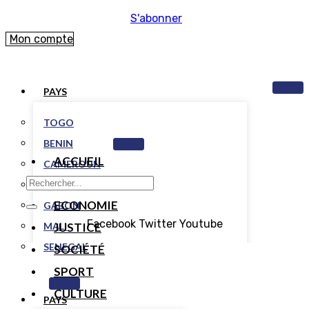
S'abonner
Mon compte
PAYS
TOGO
BENIN
ACCUEIL
CAMEROUN
POLITIQUE
COTE D’IVOIRE
ECONOMIE
GABON
Facebook
Twitter
Youtube
MALI
JUSTICE
SENEGAL
SOCIÉTÉ
SPORT
CULTURE
PAYS