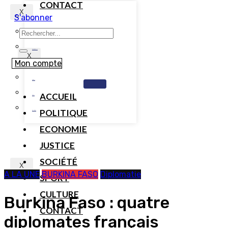
CONTACT
X
S'abonner
TOGO
BENIN
CAMEROUN
X
Mon compte
COTE D’IVOIRE
GABON
ACCUEIL
MALI
POLITIQUE
SENEGAL
ECONOMIE
JUSTICE
SOCIÉTÉ
X
A LA UNE
BURKINA FASO
Diplomatie
SPORT
CULTURE
Burkina Faso : quatre
CONTACT
diplomates français