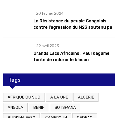
troubles
20 février 2024
La Résistance du peuple Congolais
contre l’agression du M23 soutenu par
le Rwanda
29 avril 2023
Grands Lacs Africains : Paul Kagame
tente de redorer le blason
Tags
AFRIQUE DU SUD
A LA UNE
ALGERIE
ANGOLA
BENIN
BOTSWANA
BURKINA FASO
CAMEROUN
CEDEAO