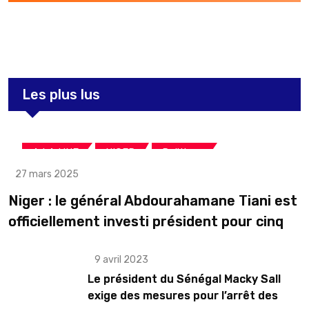
3,264
Post
Les plus lus
,
,
A LA UNE
NIGER
Politique
27 mars 2025
Niger : le général Abdourahamane Tiani est
officiellement investi président pour cinq
ans renouvelables
9 avril 2023
Le président du Sénégal Macky Sall
exige des mesures pour l’arrêt des