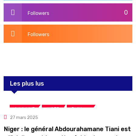
0
Followers
Followers
3,264
Post
Les plus lus
,
,
A LA UNE
NIGER
Politique
27 mars 2025
Niger : le général Abdourahamane Tiani est