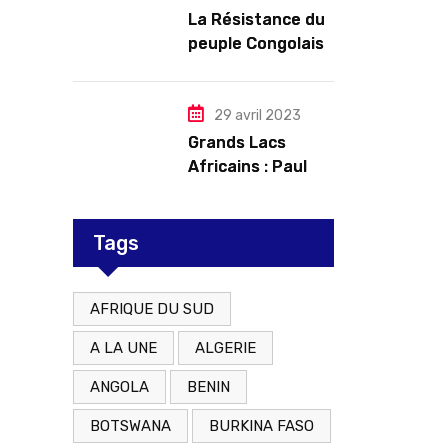
troubles
La Résistance du
peuple Congolais
contre l’agression
du M23 soutenu
par le Rwanda
29 avril 2023
Grands Lacs
Africains : Paul
Kagame tente de
redorer le blason
Tags
AFRIQUE DU SUD
A LA UNE
ALGERIE
ANGOLA
BENIN
BOTSWANA
BURKINA FASO