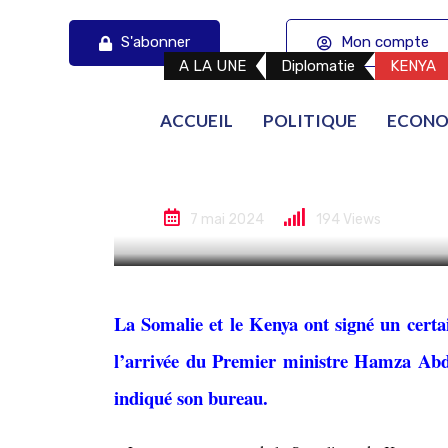
S'abonner
Mon compte
A LA UNE
Diplomatie
KENYA
Le Kenya et la
ACCUEIL
POLITIQUE
ECONO
consultations 
7 mai 2024
194
Views
La Somalie et le Kenya ont signé un certa
l’arrivée du Premier ministre Hamza Abdi 
indiqué son bureau.