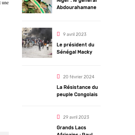
Niger : le général
t une
Abdourahamane
Tiani est
officiellement
investi président
9 avril 2023
pour cinq ans
renouvelables
Le président du
Sénégal Macky
Sall exige des
mesures pour
l’arrêt des
20 février 2024
troubles
La Résistance du
peuple Congolais
contre l’agression
du M23 soutenu
par le Rwanda
29 avril 2023
Grands Lacs
Africains : Paul