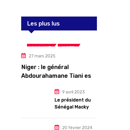
Les plus lus
,
,
A LA UNE
NIGER
27 mars 2025
Politique
Niger : le général
Abdourahamane Tiani est
officiellement investi
président pour cinq ans
9 avril 2023
Le président du
renouvelables
Sénégal Macky
Sall exige des
mesures pour
l’arrêt des
20 février 2024