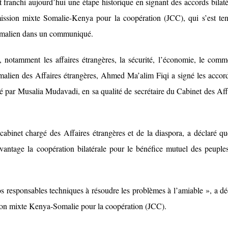
ranchi aujourd’hui une étape historique en signant des accords bilat
mission mixte Somalie-Kenya pour la coopération (JCC), qui s’est te
somalien dans un communiqué.
 notamment les affaires étrangères, la sécurité, l’économie, le comm
somalien des Affaires étrangères, Ahmed Ma’alim Fiqi a signé les accor
é par Musalia Mudavadi, en sa qualité de secrétaire du Cabinet des Aff
abinet chargé des Affaires étrangères et de la diaspora, a déclaré qu
avantage la coopération bilatérale pour le bénéfice mutuel des peuple
s responsables techniques à résoudre les problèmes à l’amiable », a dé
ion mixte Kenya-Somalie pour la coopération (JCC).