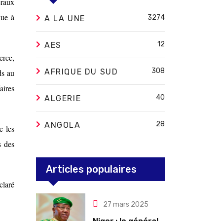
éraux
nue à
3274
A LA UNE
12
AES
erce,
308
AFRIQUE DU SUD
ds au
aires
40
ALGERIE
28
ANGOLA
e les
s des
Articles populaires
claré
27 mars 2025