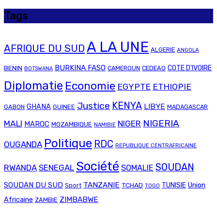
Tags
A LA UNE
AFRIQUE DU SUD
ALGERIE
ANGOLA
BURKINA FASO
COTE D'IVOIRE
BENIN
CAMEROUN
CEDEAO
BOTSWANA
Diplomatie
Economie
EGYPTE
ETHIOPIE
Justice
KENYA
LIBYE
GHANA
GABON
GUINEE
MADAGASCAR
NIGERIA
MALI
NIGER
MAROC
MOZAMBIQUE
NAMIBIE
Politique
RDC
OUGANDA
REPUBLIQUE CENTRAFRICAINE
Société
SOUDAN
RWANDA
SENEGAL
SOMALIE
SOUDAN DU SUD
TANZANIE
Union
TCHAD
TUNISIE
Sport
TOGO
ZIMBABWE
Africaine
ZAMBIE