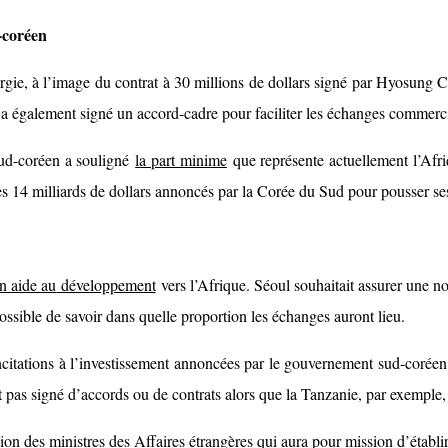
-coréen
ergie, à l’image du contrat à 30 millions de dollars signé par Hyosung 
également signé un accord-cadre pour faciliter les échanges commercia
sud-coréen a souligné
la part minime
que représente actuellement l’Afri
 14 milliards de dollars annoncés par la Corée du Sud pour pousser ses 
n aide au
développement
vers l’Afrique. Séoul souhaitait assurer une n
ssible de savoir dans quelle proportion les échanges auront lieu.
 incitations à l’investissement annoncées par le gouvernement sud-cor
ont pas signé d’accords ou de contrats alors que la Tanzanie, par exempl
ion des ministres des Affaires étrangères qui aura pour mission d’établi