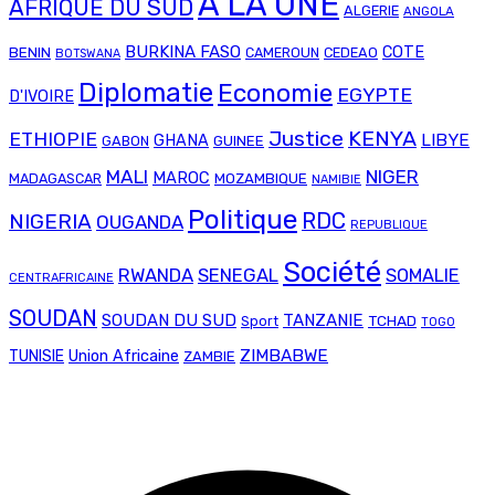
A LA UNE
AFRIQUE DU SUD
ALGERIE
ANGOLA
BURKINA FASO
COTE
BENIN
CAMEROUN
CEDEAO
BOTSWANA
Diplomatie
Economie
EGYPTE
D'IVOIRE
Justice
KENYA
ETHIOPIE
LIBYE
GHANA
GABON
GUINEE
MALI
NIGER
MAROC
MADAGASCAR
MOZAMBIQUE
NAMIBIE
Politique
RDC
NIGERIA
OUGANDA
REPUBLIQUE
Société
RWANDA
SENEGAL
SOMALIE
CENTRAFRICAINE
SOUDAN
SOUDAN DU SUD
TANZANIE
TCHAD
Sport
TOGO
Union Africaine
ZIMBABWE
TUNISIE
ZAMBIE