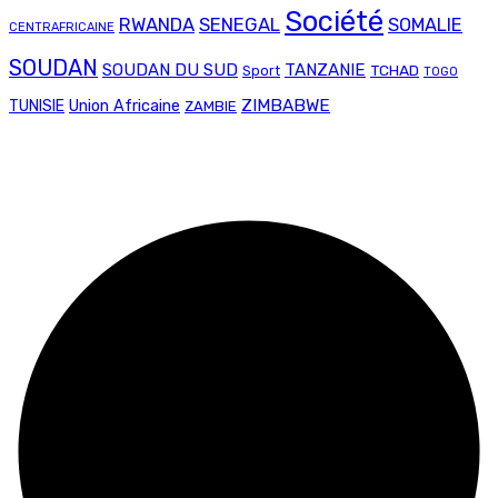
Société
RWANDA
SENEGAL
SOMALIE
CENTRAFRICAINE
SOUDAN
SOUDAN DU SUD
TANZANIE
TCHAD
Sport
TOGO
Union Africaine
ZIMBABWE
TUNISIE
ZAMBIE