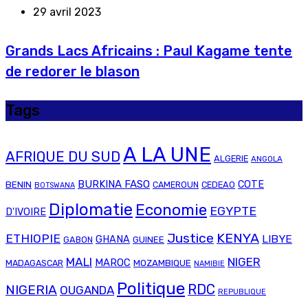
29 avril 2023
Grands Lacs Africains : Paul Kagame tente
de redorer le blason
Tags
A LA UNE
AFRIQUE DU SUD
ALGERIE
ANGOLA
BURKINA FASO
COTE
BENIN
CAMEROUN
CEDEAO
BOTSWANA
Diplomatie
Economie
EGYPTE
D'IVOIRE
Justice
KENYA
ETHIOPIE
LIBYE
GHANA
GABON
GUINEE
MALI
NIGER
MAROC
MADAGASCAR
MOZAMBIQUE
NAMIBIE
Politique
RDC
NIGERIA
OUGANDA
REPUBLIQUE