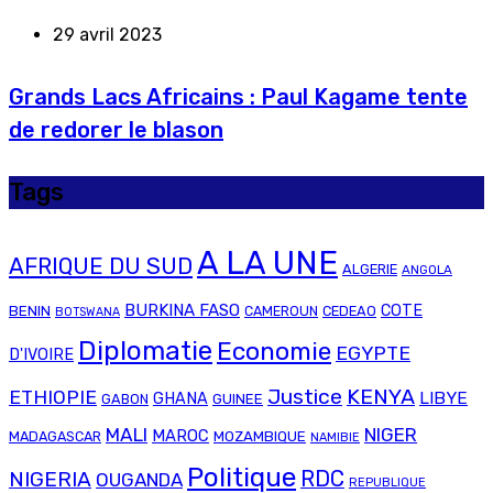
29 avril 2023
Grands Lacs Africains : Paul Kagame tente
de redorer le blason
Tags
A LA UNE
AFRIQUE DU SUD
ALGERIE
ANGOLA
BURKINA FASO
COTE
BENIN
CAMEROUN
CEDEAO
BOTSWANA
Diplomatie
Economie
EGYPTE
D'IVOIRE
Justice
KENYA
ETHIOPIE
LIBYE
GHANA
GABON
GUINEE
MALI
NIGER
MAROC
MADAGASCAR
MOZAMBIQUE
NAMIBIE
Politique
RDC
NIGERIA
OUGANDA
REPUBLIQUE