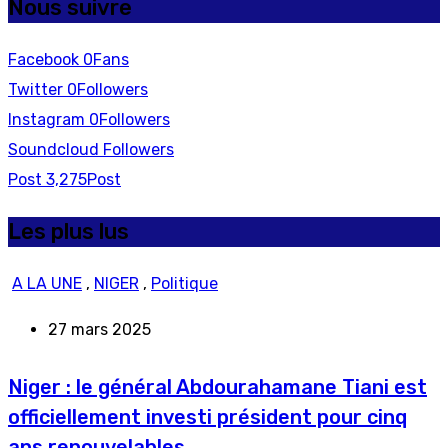
Nous suivre
Facebook
0
Fans
Twitter
0
Followers
Instagram
0
Followers
Soundcloud
Followers
Post
3,275
Post
Les plus lus
A LA UNE
,
NIGER
,
Politique
27 mars 2025
Niger : le général Abdourahamane Tiani est
officiellement investi président pour cinq
ans renouvelables