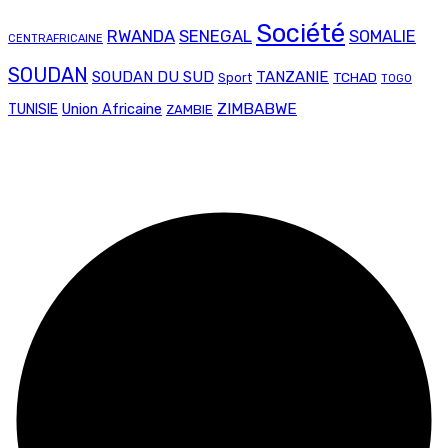
Société
RWANDA
SENEGAL
SOMALIE
CENTRAFRICAINE
SOUDAN
SOUDAN DU SUD
TANZANIE
TCHAD
Sport
TOGO
Union Africaine
ZIMBABWE
TUNISIE
ZAMBIE