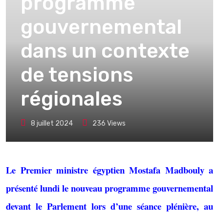
programme
gouvernemental
dans un contexte
de tensions
régionales
8 juillet 2024
236
Views
Le Premier ministre égyptien Mostafa Madbouly a
présenté lundi le nouveau programme gouvernemental
devant le Parlement lors d’une séance plénière, au