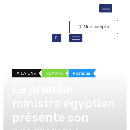
S'abonner
Mon compte
A LA UNE
EGYPTE
Politique
Le premier
ministre égyptien
présente son