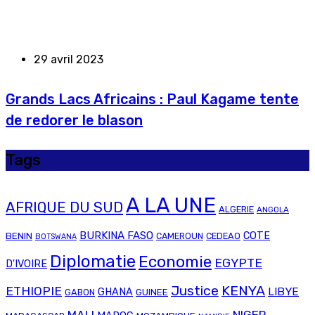
29 avril 2023
Grands Lacs Africains : Paul Kagame tente
de redorer le blason
Tags
A LA UNE
AFRIQUE DU SUD
ALGERIE
ANGOLA
BURKINA FASO
COTE
BENIN
CAMEROUN
CEDEAO
BOTSWANA
Diplomatie
Economie
EGYPTE
D'IVOIRE
Justice
KENYA
ETHIOPIE
LIBYE
GHANA
GABON
GUINEE
MALI
NIGER