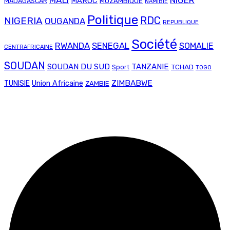
MAROC
MADAGASCAR
MOZAMBIQUE
NAMIBIE
Politique
RDC
NIGERIA
OUGANDA
REPUBLIQUE
Société
RWANDA
SENEGAL
SOMALIE
CENTRAFRICAINE
SOUDAN
SOUDAN DU SUD
TANZANIE
TCHAD
Sport
TOGO
Union Africaine
ZIMBABWE
TUNISIE
ZAMBIE