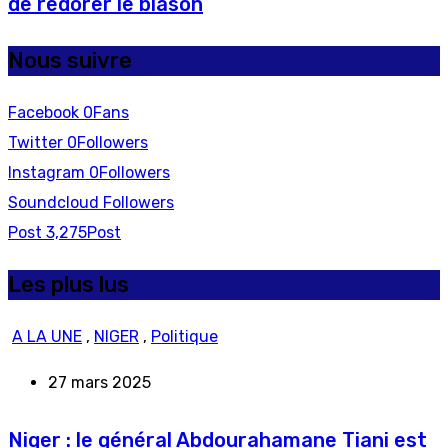
de redorer le blason
Nous suivre
Facebook
0
Fans
Twitter
0
Followers
Instagram
0
Followers
Soundcloud
Followers
Post
3,275
Post
Les plus lus
A LA UNE
,
NIGER
,
Politique
27 mars 2025
Niger : le général Abdourahamane Tiani est