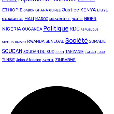
D'IVOIRE
Justice
KENYA
ETHIOPIE
LIBYE
GHANA
GABON
GUINEE
MALI
NIGER
MAROC
MADAGASCAR
MOZAMBIQUE
NAMIBIE
Politique
RDC
NIGERIA
OUGANDA
REPUBLIQUE
Société
RWANDA
SENEGAL
SOMALIE
CENTRAFRICAINE
SOUDAN
SOUDAN DU SUD
TANZANIE
TCHAD
Sport
TOGO
Union Africaine
ZIMBABWE
TUNISIE
ZAMBIE