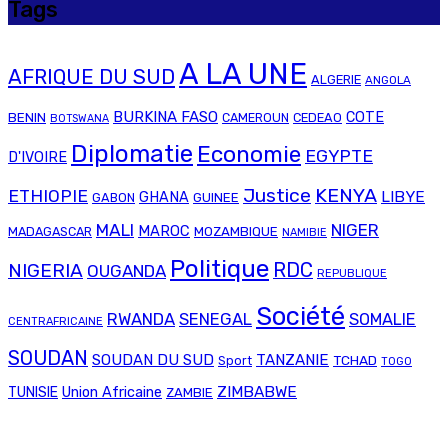
Tags
A LA UNE
AFRIQUE DU SUD
ALGERIE
ANGOLA
BURKINA FASO
COTE
BENIN
CAMEROUN
CEDEAO
BOTSWANA
Diplomatie
Economie
EGYPTE
D'IVOIRE
Justice
KENYA
ETHIOPIE
LIBYE
GHANA
GABON
GUINEE
MALI
NIGER
MAROC
MADAGASCAR
MOZAMBIQUE
NAMIBIE
Politique
RDC
NIGERIA
OUGANDA
REPUBLIQUE
Société
RWANDA
SENEGAL
SOMALIE
CENTRAFRICAINE
SOUDAN
SOUDAN DU SUD
TANZANIE
TCHAD
Sport
TOGO
Union Africaine
ZIMBABWE
TUNISIE
ZAMBIE