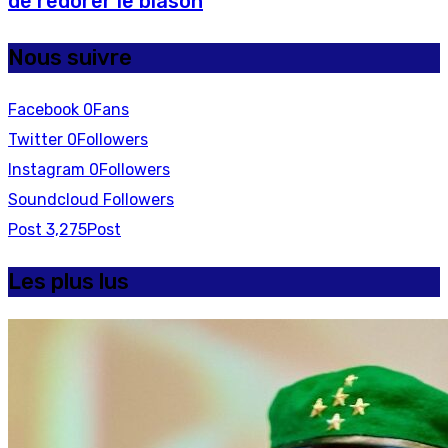
de redorer le blason
Nous suivre
Facebook
0
Fans
Twitter
0
Followers
Instagram
0
Followers
Soundcloud
Followers
Post
3,275
Post
Les plus lus