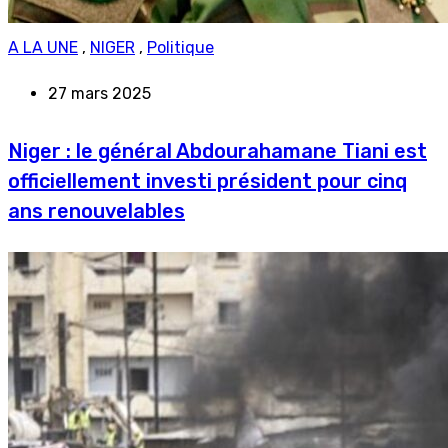
A LA UNE
,
NIGER
,
Politique
27 mars 2025
Niger : le général Abdourahamane Tiani est
officiellement investi président pour cinq
ans renouvelables