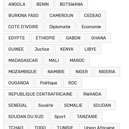
ANGOLA
BENIN
BOTSWANA
BURKINA FASO
CAMEROUN
CEDEAO
COTE D'IVOIRE
Diplomatie
Economie
EGYPTE
ETHIOPIE
GABON
GHANA
GUINEE
Justice
KENYA
LIBYE
MADAGASCAR
MALI
MAROC
MOZAMBIQUE
NAMIBIE
NIGER
NIGERIA
OUGANDA
Politique
RDC
REPUBLIQUE CENTRAFRICAINE
RWANDA
SENEGAL
Société
SOMALIE
SOUDAN
SOUDAN DU SUD
Sport
TANZANIE
TCHAD
TOGO
TUNISIE
Union Africaine