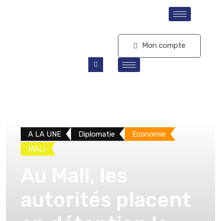
S'abonner
Mon compte
A LA UNE
Diplomatie
Economie
MALI
Au Mali, les
autorités placent