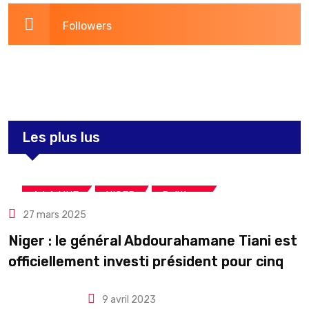
Followers
3,260
Post
Les plus lus
,
,
A LA UNE
NIGER
Politique
27 mars 2025
Niger : le général Abdourahamane Tiani est
officiellement investi président pour cinq
ans renouvelables
9 avril 2023