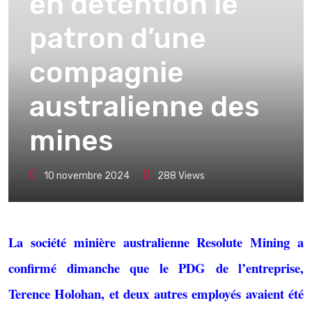
en détention le
patron d’une
compagnie
australienne des
mines
10 novembre 2024
288
Views
La société minière australienne Resolute Mining a
confirmé dimanche que le PDG de l’entreprise,
Terence Holohan, et deux autres employés avaient été