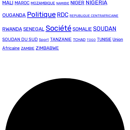
NIGERIA
MALI
NIGER
MAROC
MOZAMBIQUE
NAMIBIE
Politique
RDC
OUGANDA
REPUBLIQUE CENTRAFRICAINE
Société
SOUDAN
RWANDA
SENEGAL
SOMALIE
SOUDAN DU SUD
TANZANIE
Union
TCHAD
TUNISIE
Sport
TOGO
ZIMBABWE
Africaine
ZAMBIE