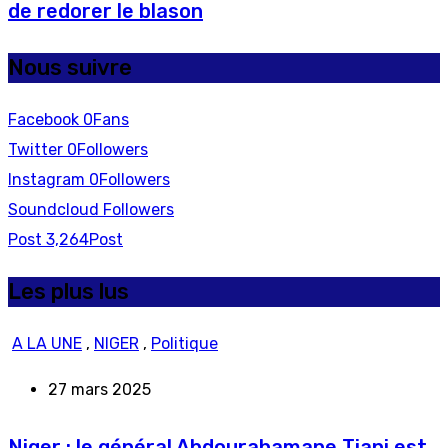
de redorer le blason
Nous suivre
Facebook
0
Fans
Twitter
0
Followers
Instagram
0
Followers
Soundcloud
Followers
Post
3,264
Post
Les plus lus
A LA UNE
,
NIGER
,
Politique
27 mars 2025
Niger : le général Abdourahamane Tiani est