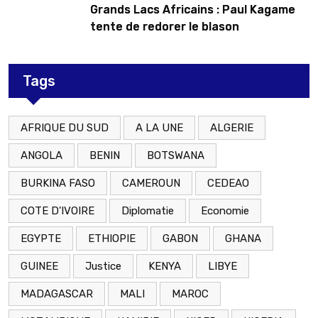
Grands Lacs Africains : Paul Kagame
tente de redorer le blason
Tags
AFRIQUE DU SUD
A LA UNE
ALGERIE
ANGOLA
BENIN
BOTSWANA
BURKINA FASO
CAMEROUN
CEDEAO
COTE D'IVOIRE
Diplomatie
Economie
EGYPTE
ETHIOPIE
GABON
GHANA
GUINEE
Justice
KENYA
LIBYE
MADAGASCAR
MALI
MAROC