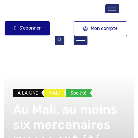
S'abonner
Mon compte
A LA UNE
MALI
Société
Au Mali, au moins
six mercenaires