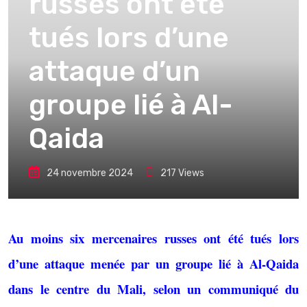
russes ont été
tués lors d’une
attaque d’un
groupe lié à Al-
Qaida
24 novembre 2024
217
Views
Au moins six mercenaires russes ont été tués lors
d’une attaque menée par un groupe lié à Al-Qaida
dans le centre du Mali, selon un communiqué du