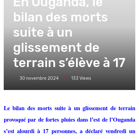
En Ouganda, le
bilan des morts
suite à un
glissement de
terrain s’élève à 17
30 novembre 2024
133
Views
Le bilan des morts suite à un glissement de terrain
provoqué par de fortes pluies dans l’est de l’Ouganda
s’est alourdi à 17 personnes, a déclaré vendredi un