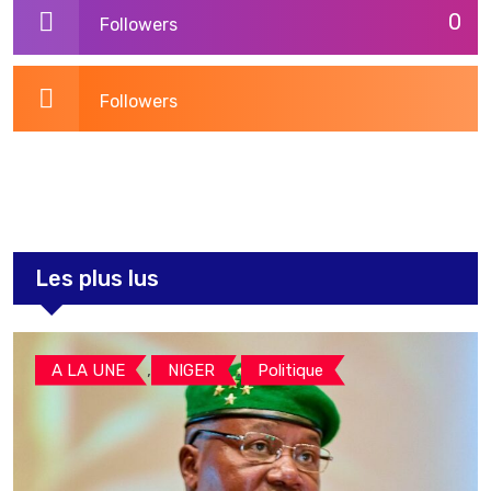
0
Followers
Followers
3,264
Post
Les plus lus
,
,
A LA UNE
NIGER
Politique