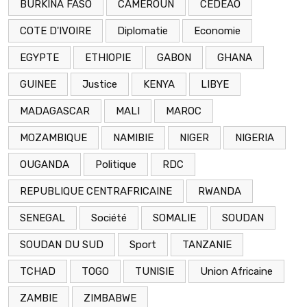
BURKINA FASO
CAMEROUN
CEDEAO
COTE D'IVOIRE
Diplomatie
Economie
EGYPTE
ETHIOPIE
GABON
GHANA
GUINEE
Justice
KENYA
LIBYE
MADAGASCAR
MALI
MAROC
MOZAMBIQUE
NAMIBIE
NIGER
NIGERIA
OUGANDA
Politique
RDC
REPUBLIQUE CENTRAFRICAINE
RWANDA
SENEGAL
Société
SOMALIE
SOUDAN
SOUDAN DU SUD
Sport
TANZANIE
TCHAD
TOGO
TUNISIE
Union Africaine
ZAMBIE
ZIMBABWE