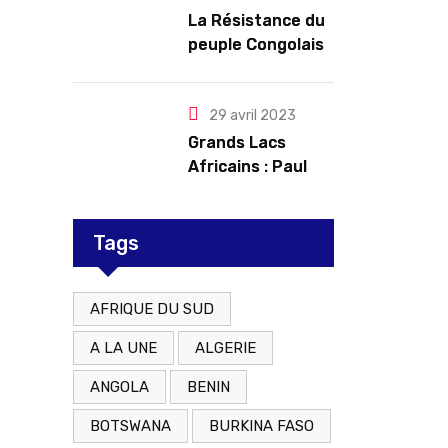
troubles
La Résistance du
peuple Congolais
contre l’agression
du M23 soutenu
par le Rwanda
29 avril 2023
Grands Lacs
Africains : Paul
Kagame tente de
redorer le blason
Tags
AFRIQUE DU SUD
A LA UNE
ALGERIE
ANGOLA
BENIN
BOTSWANA
BURKINA FASO