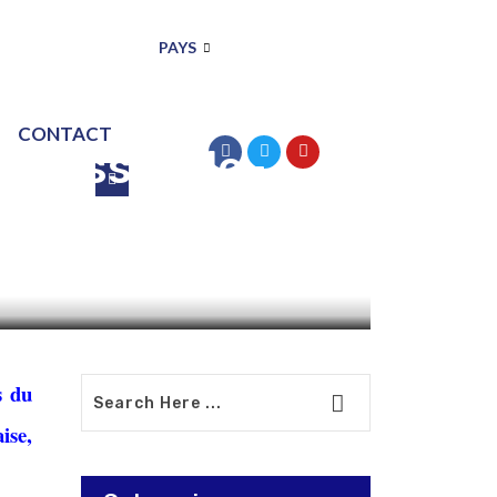
PAYS
CONTACT
n cessez-le-
l
s du
ise,