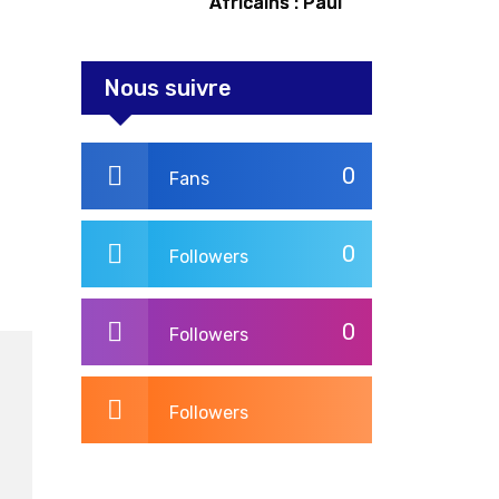
Africains : Paul
Kagame tente de
redorer le blason
Nous suivre
0
Fans
0
Followers
0
Followers
Followers
3,264
Post