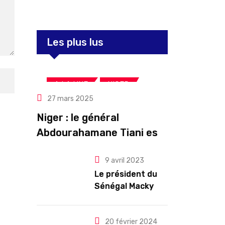
Les plus lus
,
,
A LA UNE
NIGER
27 mars 2025
Politique
Niger : le général
Abdourahamane Tiani est
officiellement investi
9 avril 2023
président pour cinq ans
Le président du
renouvelables
Sénégal Macky
Sall exige des
mesures pour
l’arrêt des
20 février 2024