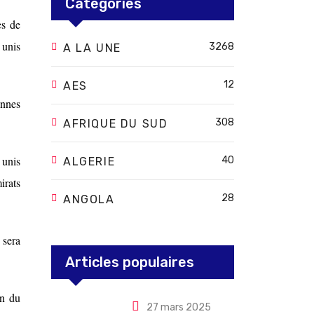
Categories
es de
 unis
3268
A LA UNE
12
AES
onnes
308
AFRIQUE DU SUD
 unis
40
ALGERIE
irats
28
ANGOLA
 sera
Articles populaires
on du
27 mars 2025