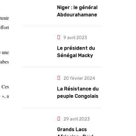
Niger : le général
Abdourahamane
tenir
Tiani est
ffort
officiellement
investi président
9 avril 2023
pour cinq ans
Le président du
renouvelables
e une
Sénégal Macky
rabes
Sall exige des
mesures pour
l’arrêt des
20 février 2024
troubles
… Ces
La Résistance du
 », a
peuple Congolais
contre l’agression
du M23 soutenu
par le Rwanda
29 avril 2023
Grands Lacs