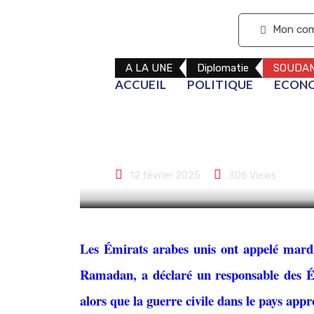
S'abonner
Mon co
A LA UNE
Diplomatie
SOUDA
ACCUEIL
POLITIQUE
ECON
Les Émirats a
feu au Soudan 
12 février 2025
306
Views
Les Émirats arabes unis ont appelé mard
Ramadan, a déclaré un responsable des Ém
alors que la guerre civile dans le pays app