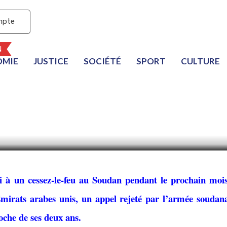
mpte
N
OMIE
JUSTICE
SOCIÉTÉ
SPORT
CULTURE
rabes unis proposent u
; l’armée rejette l’appe
i à un cessez-le-feu au Soudan pendant le prochain moi
irats arabes unis, un appel rejeté par l’armée soudana
roche de ses deux ans.