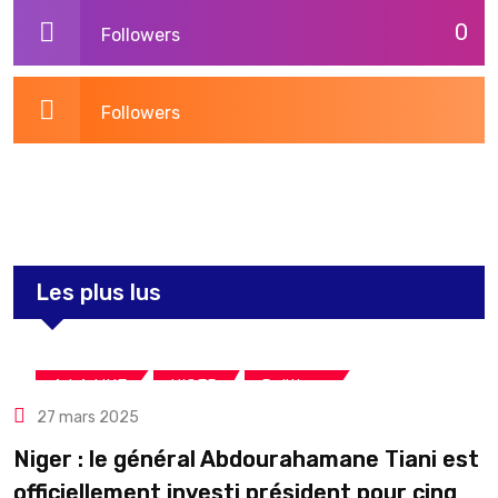
0
Followers
Followers
3,269
Post
Les plus lus
,
,
A LA UNE
NIGER
Politique
27 mars 2025
Niger : le général Abdourahamane Tiani est
officiellement investi président pour cinq