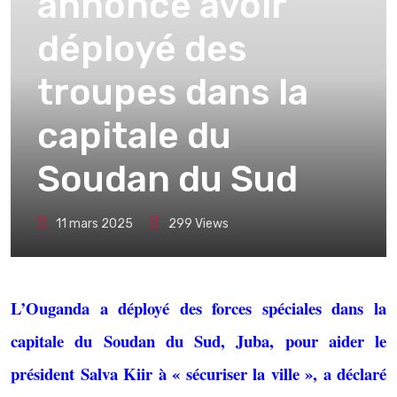
annonce avoir
déployé des
troupes dans la
capitale du
Soudan du Sud
11 mars 2025
299
Views
L’Ouganda a déployé des forces spéciales dans la
capitale du Soudan du Sud, Juba, pour aider le
président Salva Kiir à « sécuriser la ville », a déclaré