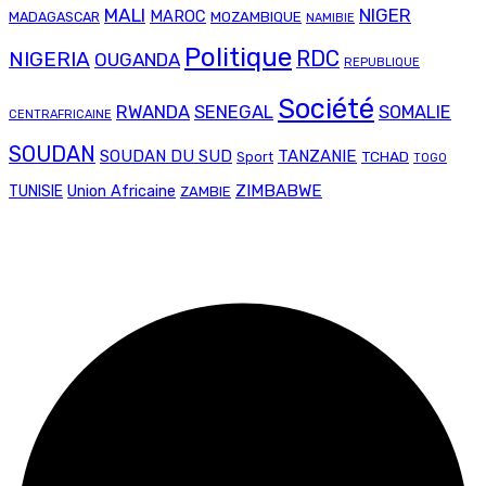
MALI
NIGER
MAROC
MADAGASCAR
MOZAMBIQUE
NAMIBIE
Politique
RDC
NIGERIA
OUGANDA
REPUBLIQUE
Société
RWANDA
SENEGAL
SOMALIE
CENTRAFRICAINE
SOUDAN
SOUDAN DU SUD
TANZANIE
TCHAD
Sport
TOGO
Union Africaine
ZIMBABWE
TUNISIE
ZAMBIE