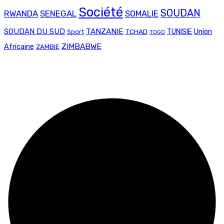
Société
SOUDAN
RWANDA
SENEGAL
SOMALIE
SOUDAN DU SUD
TANZANIE
Union
TCHAD
TUNISIE
Sport
TOGO
ZIMBABWE
Africaine
ZAMBIE