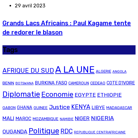
29 avril 2023
Grands Lacs Africains : Paul Kagame tente
de redorer le blason
Tags
A LA UNE
AFRIQUE DU SUD
ALGERIE
ANGOLA
BURKINA FASO
COTE D'IVOIRE
BENIN
CAMEROUN
CEDEAO
BOTSWANA
Diplomatie
Economie
EGYPTE
ETHIOPIE
Justice
KENYA
LIBYE
GHANA
GABON
GUINEE
MADAGASCAR
NIGERIA
MALI
NIGER
MAROC
MOZAMBIQUE
NAMIBIE
Politique
RDC
OUGANDA
REPUBLIQUE CENTRAFRICAINE