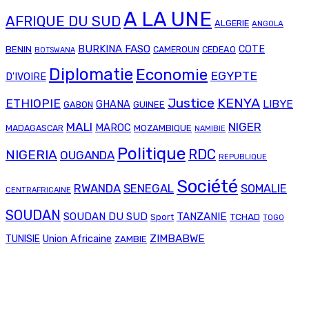
A LA UNE
AFRIQUE DU SUD
ALGERIE
ANGOLA
BURKINA FASO
COTE
BENIN
CAMEROUN
CEDEAO
BOTSWANA
Diplomatie
Economie
EGYPTE
D'IVOIRE
Justice
KENYA
ETHIOPIE
LIBYE
GHANA
GABON
GUINEE
MALI
NIGER
MAROC
MADAGASCAR
MOZAMBIQUE
NAMIBIE
Politique
RDC
NIGERIA
OUGANDA
REPUBLIQUE
Société
RWANDA
SENEGAL
SOMALIE
CENTRAFRICAINE
SOUDAN
SOUDAN DU SUD
TANZANIE
TCHAD
Sport
TOGO
Union Africaine
ZIMBABWE
TUNISIE
ZAMBIE