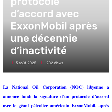
protocole
d’accord avec
ExxonMobil après
une décennie
d’inactivité
5 août 2025
282
Views
La National Oil Corporation (NOC) libyenne a
annoncé lundi la signature d’un protocole d’accord
avec le géant pétrolier américain ExxonMobil, après