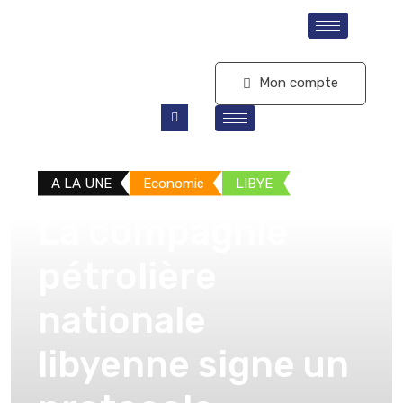
S'abonner
Mon compte
A LA UNE
Economie
LIBYE
La compagnie
pétrolière
nationale
libyenne signe un