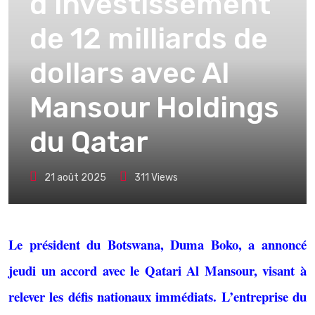
d’investissement
de 12 milliards de
dollars avec Al
Mansour Holdings
du Qatar
21 août 2025
311
Views
Le président du Botswana, Duma Boko, a annoncé
jeudi un accord avec le Qatari Al Mansour, visant à
relever les défis nationaux immédiats. L’entreprise du