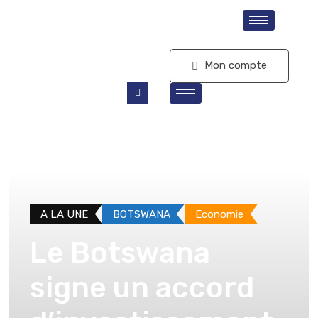
S'abonner
Mon compte
A LA UNE
BOTSWANA
Economie
Le Botswana
signe un accord