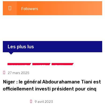
Followers
3,260
Post
Les plus lus
,
,
A LA UNE
NIGER
Politique
27 mars 2025
Niger : le général Abdourahamane Tiani est
officiellement investi président pour cinq
ans renouvelables
9 avril 2023