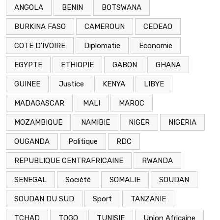
ANGOLA
BENIN
BOTSWANA
BURKINA FASO
CAMEROUN
CEDEAO
COTE D'IVOIRE
Diplomatie
Economie
EGYPTE
ETHIOPIE
GABON
GHANA
GUINEE
Justice
KENYA
LIBYE
MADAGASCAR
MALI
MAROC
MOZAMBIQUE
NAMIBIE
NIGER
NIGERIA
OUGANDA
Politique
RDC
REPUBLIQUE CENTRAFRICAINE
RWANDA
SENEGAL
Société
SOMALIE
SOUDAN
SOUDAN DU SUD
Sport
TANZANIE
TCHAD
TOGO
TUNISIE
Union Africaine