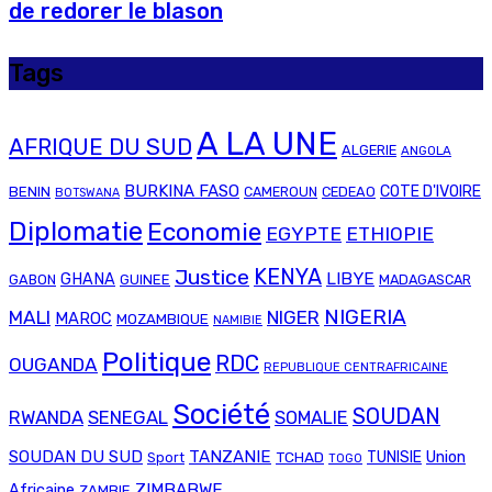
de redorer le blason
Tags
A LA UNE
AFRIQUE DU SUD
ALGERIE
ANGOLA
BURKINA FASO
COTE D'IVOIRE
BENIN
CAMEROUN
CEDEAO
BOTSWANA
Diplomatie
Economie
EGYPTE
ETHIOPIE
Justice
KENYA
LIBYE
GHANA
GABON
GUINEE
MADAGASCAR
NIGERIA
MALI
NIGER
MAROC
MOZAMBIQUE
NAMIBIE
Politique
RDC
OUGANDA
REPUBLIQUE CENTRAFRICAINE
Société
SOUDAN
RWANDA
SENEGAL
SOMALIE
SOUDAN DU SUD
TANZANIE
Union
TCHAD
TUNISIE
Sport
TOGO
ZIMBABWE
Africaine
ZAMBIE