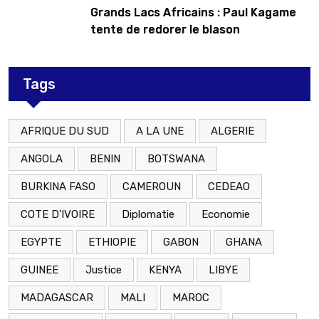
Grands Lacs Africains : Paul Kagame
tente de redorer le blason
Tags
AFRIQUE DU SUD
A LA UNE
ALGERIE
ANGOLA
BENIN
BOTSWANA
BURKINA FASO
CAMEROUN
CEDEAO
COTE D'IVOIRE
Diplomatie
Economie
EGYPTE
ETHIOPIE
GABON
GHANA
GUINEE
Justice
KENYA
LIBYE
MADAGASCAR
MALI
MAROC