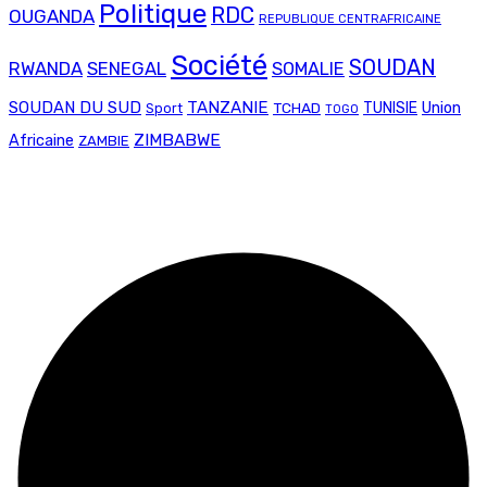
Politique
RDC
OUGANDA
REPUBLIQUE CENTRAFRICAINE
Société
SOUDAN
RWANDA
SENEGAL
SOMALIE
SOUDAN DU SUD
TANZANIE
Union
TCHAD
TUNISIE
Sport
TOGO
ZIMBABWE
Africaine
ZAMBIE