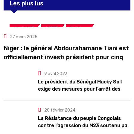
Les plus lus
,
,
A LA UNE
NIGER
Politique
27 mars 2025
Niger : le général Abdourahamane Tiani est
officiellement investi président pour cinq
ans renouvelables
9 avril 2023
Le président du Sénégal Macky Sall
exige des mesures pour l’arrêt des
troubles
20 février 2024
La Résistance du peuple Congolais
contre l’agression du M23 soutenu par
le Rwanda