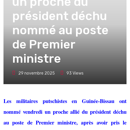
un proche du
président déchu
nommé au poste
de Premier
ministre
29 novembre 2025
93
Views
Les militaires putschistes en Guinée-Bissau ont
nommé vendredi un proche allié du président déchu
au poste de Premier ministre, après avoir pris le