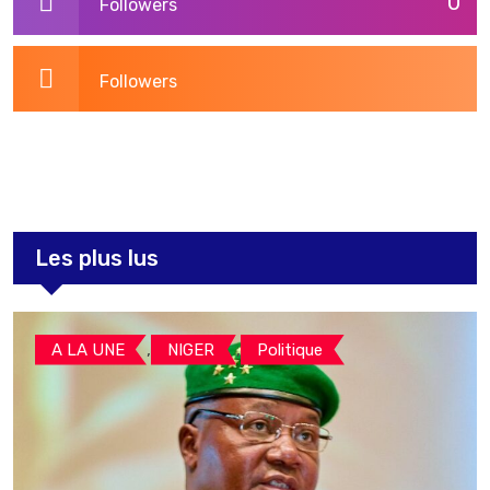
0
Followers
Followers
3,260
Post
Les plus lus
,
,
A LA UNE
NIGER
Politique