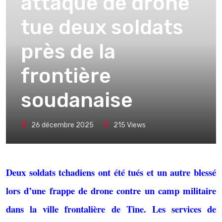
attaque de drone
tue deux soldats
près de la
frontière
soudanaise
26 décembre 2025
215
Views
Deux soldats tchadiens ont été tués et un autre blessé
lors d’une frappe de drone contre un camp militaire
dans la ville frontalière de Tine. Les services de