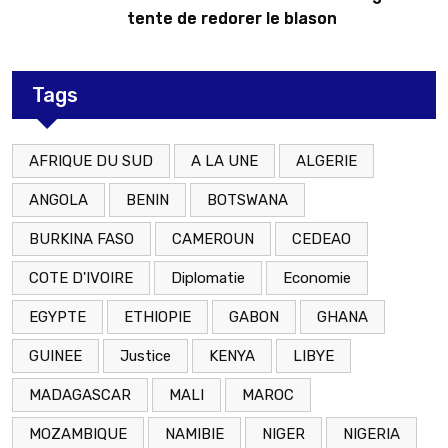
tente de redorer le blason
Tags
AFRIQUE DU SUD
A LA UNE
ALGERIE
ANGOLA
BENIN
BOTSWANA
BURKINA FASO
CAMEROUN
CEDEAO
COTE D'IVOIRE
Diplomatie
Economie
EGYPTE
ETHIOPIE
GABON
GHANA
GUINEE
Justice
KENYA
LIBYE
MADAGASCAR
MALI
MAROC
MOZAMBIQUE
NAMIBIE
NIGER
NIGERIA