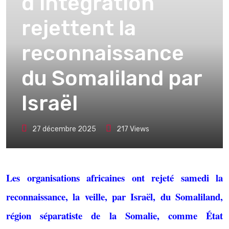
d’intégration
rejettent la
reconnaissance
du Somaliland par
Israël
27 décembre 2025
217
Views
Les organisations africaines ont rejeté samedi la
reconnaissance, la veille, par Israël, du Somaliland,
région séparatiste de la Somalie, comme État