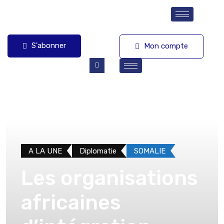
S'abonner
Mon compte
A LA UNE
Diplomatie
SOMALIE
Les organisations
africaines