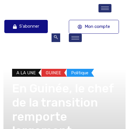
S'abonner
Mon compte
A LA UNE
GUINEE
Politique
En Guinée, le chef
de la transition
remporte