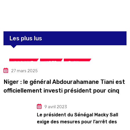
3,264
Post
Les plus lus
,
,
A LA UNE
NIGER
Politique
27 mars 2025
Niger : le général Abdourahamane Tiani est
officiellement investi président pour cinq
ans renouvelables
9 avril 2023
Le président du Sénégal Macky Sall
exige des mesures pour l’arrêt des
troubles