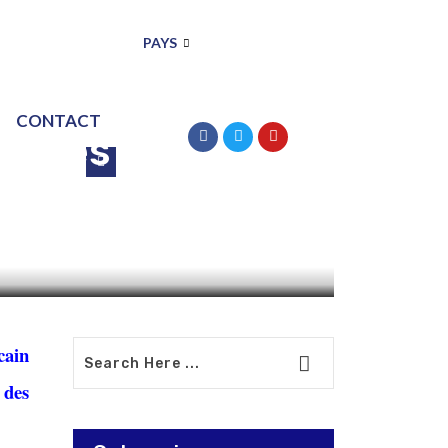
PAYS
ANC à réformer
CONTACT
nt les
cain
 des