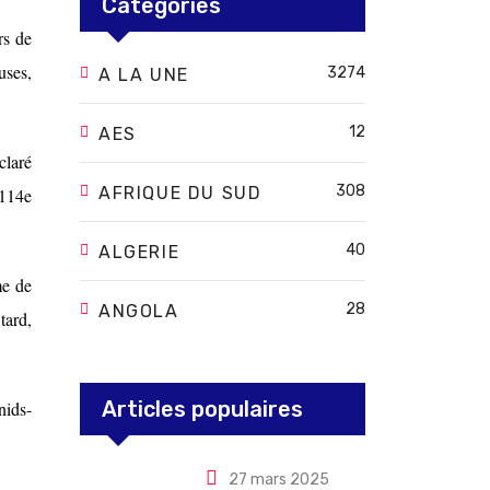
Categories
rs de
uses,
3274
A LA UNE
12
AES
claré
308
AFRIQUE DU SUD
 114e
40
ALGERIE
me de
28
ANGOLA
tard,
Articles populaires
nids-
27 mars 2025