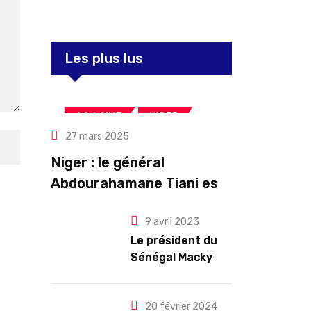
Les plus lus
,
,
A LA UNE
NIGER
27 mars 2025
Politique
Niger : le général
Abdourahamane Tiani est
officiellement investi
9 avril 2023
président pour cinq ans
Le président du
renouvelables
Sénégal Macky
Sall exige des
mesures pour
l’arrêt des
20 février 2024