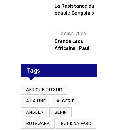
troubles
La Résistance du
peuple Congolais
contre l’agression
du M23 soutenu
par le Rwanda
29 avril 2023
Grands Lacs
Africains : Paul
Kagame tente de
redorer le blason
Tags
AFRIQUE DU SUD
A LA UNE
ALGERIE
ANGOLA
BENIN
BOTSWANA
BURKINA FASO