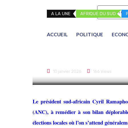
S'abonner
Mon co
A LA UNE
AFRIQUE DU SUD
P
Le président s
ACCUEIL
POLITIQUE
ECON
la gouvernance
élections
10 janvier 2026
166
Views
Le président sud-africain Cyril Ramaphos
(ANC), à remédier à son bilan déplorable 
élections locales où l’on s’attend générale