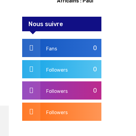
Africains : Paul
Kagame tente de
redorer le blason
Nous suivre
0
Fans
0
Followers
0
Followers
Followers
3,275
Post