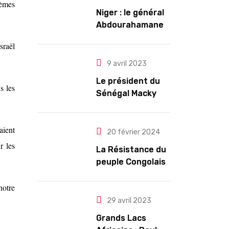
tèmes
Niger : le général
Abdourahamane
Tiani est
sraël
officiellement
investi président
9 avril 2023
pour cinq ans
Le président du
renouvelables
s les
Sénégal Macky
Sall exige des
mesures pour
aient
l’arrêt des
20 février 2024
troubles
r les
La Résistance du
peuple Congolais
contre l’agression
du M23 soutenu
notre
par le Rwanda
29 avril 2023
Grands Lacs