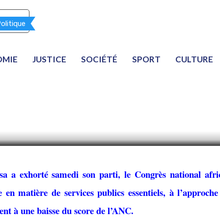
mpte
olitique
ud-africain exhorte l’
OMIE
JUSTICE
SOCIÉTÉ
SPORT
CULTURE
 locale défaillante ava
a a exhorté samedi son parti, le Congrès national afri
en matière de services publics essentiels, à l’approche
ment à une baisse du score de l’ANC.